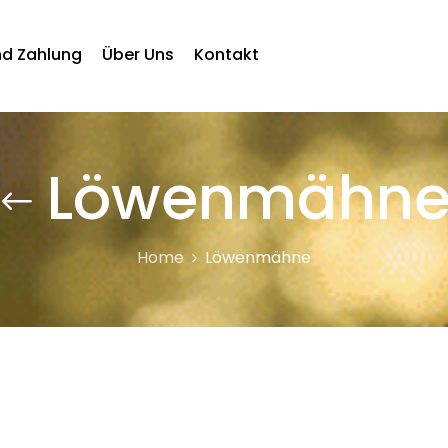
nd Zahlung
Über Uns
Kontakt
Löwenmähn
Home
Löwenmähne