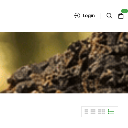
0
Login
e