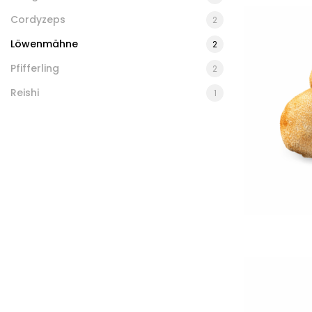
Cordyzeps
2
Löwenmähne
2
Pfifferling
2
Reishi
1