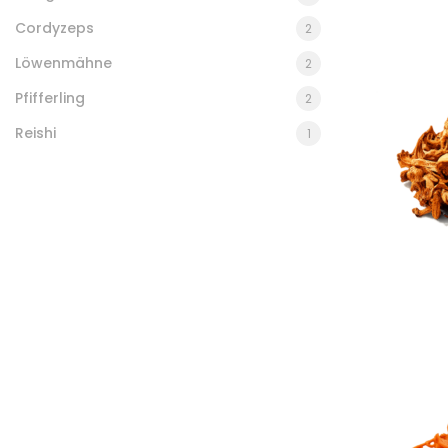
Cordyzeps
2
Löwenmähne
2
Pfifferling
2
Reishi
1