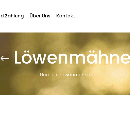
nd Zahlung
Über Uns
Kontakt
Löwenmähn
Home
Löwenmähne