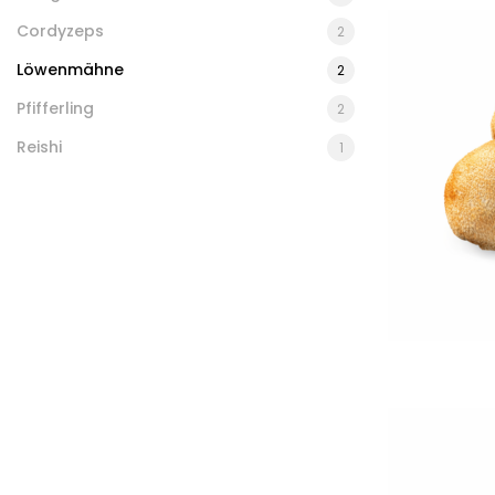
Cordyzeps
2
Löwenmähne
2
Pfifferling
2
Reishi
1