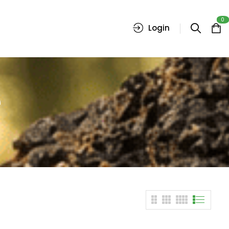
0
Login
e