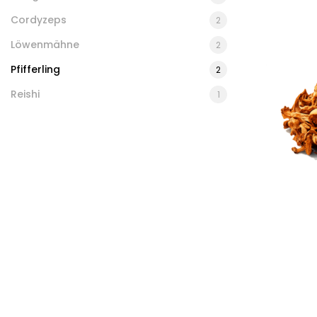
Cordyzeps
2
Löwenmähne
2
Pfifferling
2
Reishi
1