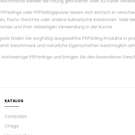
schmacks werden sie häufig getrocknet oder zu Pulver verarbeite
ifferlinge oder Pfifferlingspulver lassen sich einfach in verschi
n, Pasta-Gerichte oder andere kulinarische Kreationen. Viele M
romas und ihrer vielseitigen Verwendung in der Küche.
egorie finden Sie sorgfältig ausgewählte Pfifferling Produkte i
damit Geschmack und natürliche Eigenschaften bestmöglich erha
 hochwertige Pfifferlinge und bringen Sie den besonderen Gesch
KATALOG
Cordyzeps
Chaga