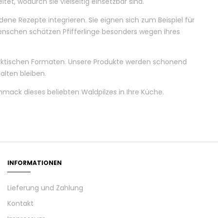
t, wodurch sie vielseitig einsetzbar sind.
edene Rezepte integrieren. Sie eignen sich zum Beispiel für
enschen schätzen Pfifferlinge besonders wegen ihres
n praktischen Formaten. Unsere Produkte werden schonend
lten bleiben.
mack dieses beliebten Waldpilzes in Ihre Küche.
INFORMATIONEN
Lieferung und Zahlung
Kontakt