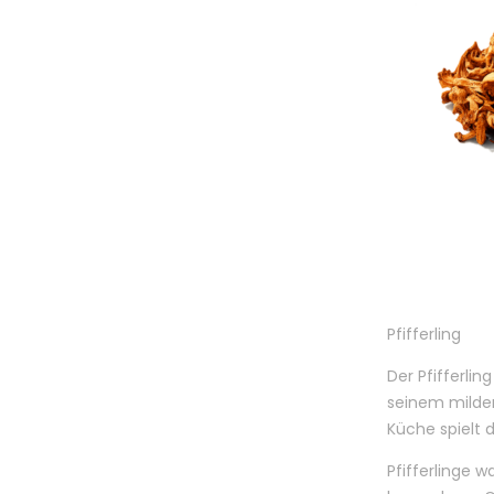
Pfifferling
Der Pfifferli
seinem milden
Küche spielt d
Pfifferlinge 