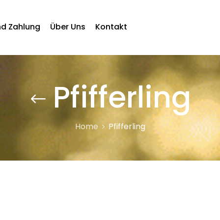
nd Zahlung
Über Uns
Kontakt
Pfifferling
Home
Pfifferling